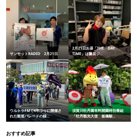
2月21日お昼「THE DAY
サンセットRADIO 2月21日
TIME」は藤居ジ...
ウルトラFMで4年ぶりに開催さ
須賀川牡丹園有料開園特別番組
れた鼓笛パレードの録...
「牡丹観光大使 板橋駿...
おすすめ記事