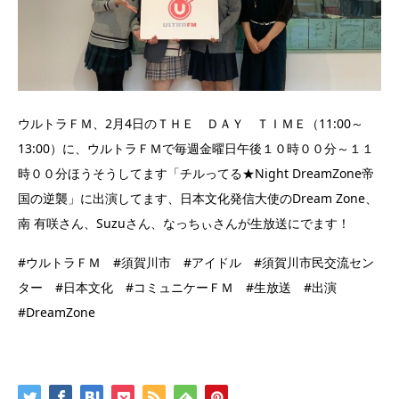
ウルトラＦＭ、2月4日のＴＨＥ ＤＡＹ ＴＩＭＥ（11:00～
13:00）に、ウルトラＦＭで毎週金曜日午後１０時００分～１１
時００分ほうそうしてます「チルってる★Night DreamZone帝
国の逆襲」に出演してます、
日本文化発信大使の
Dream Zone、
南 有咲さん、Suzuさん、なっちぃさんが生放送にでます！
#ウルトラＦＭ #須賀川市 #アイドル #須賀川市民交流セン
ター #日本文化 #コミュニケーＦＭ #生放送 #出演
#DreamZone